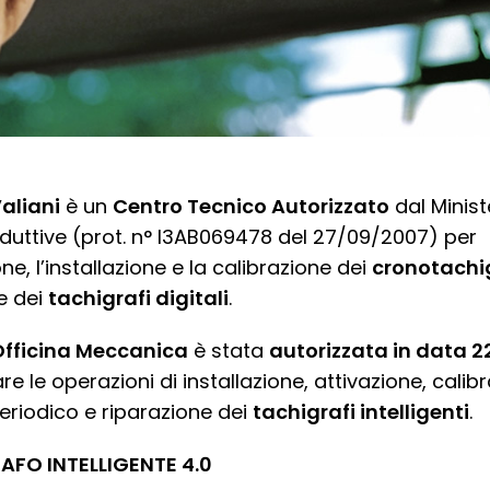
aliani
è un
Centro Tecnico Autorizzato
dal Minist
roduttive (prot. n° I3AB069478 del 27/09/2007) per
one, l’installazione e la calibrazione dei
cronotachi
e dei
tachigrafi digitali
.
Officina Meccanica
è stata
autorizzata in data 2
re le operazioni di installazione, attivazione, calib
periodico e riparazione dei
tachigrafi intelligenti
.
AFO INTELLIGENTE 4.0