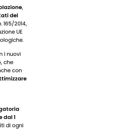
olazione
,
ati del
. 165/2014,
uzione UE
nologiche.
 i nuovi
o
, che
anche con
ttimizzare
gatoria
 dal 1
i di ogni