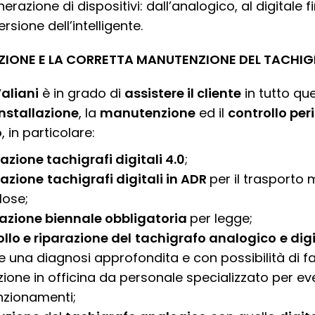
erazione di dispositivi: dall’analogico, al digitale f
ersione dell’intelligente.
AZIONE E LA CORRETTA MANUTENZIONE DEL TACHI
aliani
è in grado di
assistere il cliente
in tutto qu
installazione
, la
manutenzione
ed il
controllo per
o
, in particolare:
lazione tachigrafi digitali 4.0
;
lazione
tachigrafi digitali in ADR
per il trasporto 
lose;
razione biennale obbligatoria
per legge;
llo e riparazione del
tachigrafo analogico
e dig
e una diagnosi approfondita e con possibilità di fa
zione in officina da personale specializzato per ev
nzionamenti;