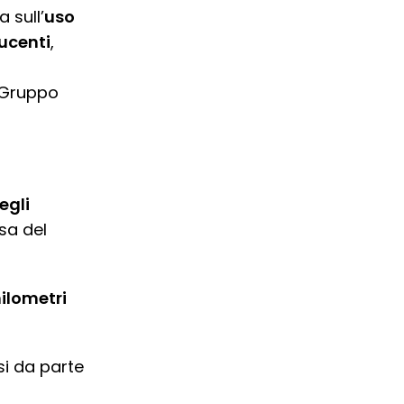
 sull’
uso
ducenti
,
 Gruppo
egli
sa del
hilometri
si da parte