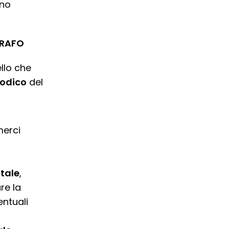
ino
GRAFO
ello che
iodico
del
merci
itale
,
re la
entuali