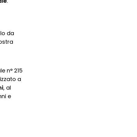
ale
.
llo da
ostra
le n° 215
izzato a
ni
, al
nni e