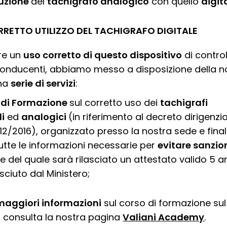
tuzione
del
tachigrafo analogico
con quello
digit
RRETTO UTILIZZO DEL TACHIGRAFO DIGITALE
are un
uso corretto di questo dispositivo
di contro
conducenti, abbiamo messo a disposizione della n
una
serie di servizi
:
 di Formazione
sul corretto uso dei
tachigrafi
li
ed
analogici
(in riferimento al decreto dirigenzia
/12/2016), organizzato presso la nostra sede e final
utte le informazioni necessarie per
evitare sanzio
e del quale sarà rilasciato un attestato valido 5 a
sciuto dal Ministero;
maggiori informazioni
sul corso di formazione sul
, consulta la nostra pagina
Valiani Academy
.