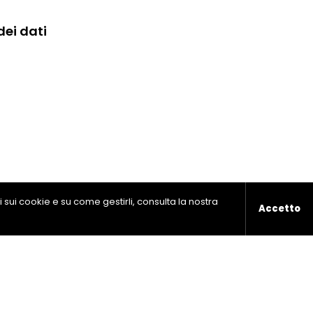
dei dati
ni sui cookie e su come gestirli, consulta la nostra
Accetto