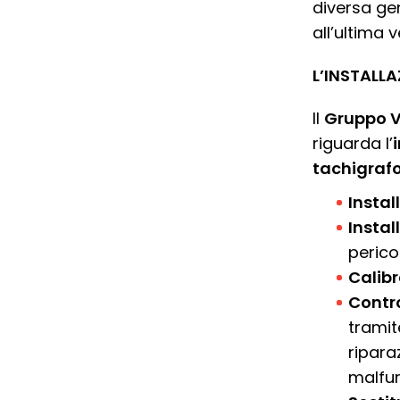
diversa gen
all’ultima v
L’INSTALL
Il
Gruppo V
riguarda l’
tachigraf
Instal
Instal
perico
Calib
Contro
tramit
ripara
malfu