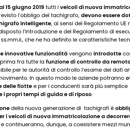
al 15 giugno 2019
tutti i
veicoli di nuova immatric
revisto l’obbligo del tachigrafo,
devono essere dot
igrafo intelligente
, ai sensi del Regolamento UE n
disposto l’introduzione e del Regolamento di esec
ss.mm.ii., che ne ha definito le caratteristiche tec
 innovative funzionalità
vengono
introdotte
con
, prima fra tutte la
funzione di controllo da remot
bile per le autorità di controllo l’esame dei dati 
 movimento. In questo modo le aziende potranno
o
 delle flotte
e per i conducenti sarà più semplice
 i propri tempi di guida e di riposo
.
ione
della nuova generazione di tachigrafi è
obbli
er i veicoli di nuova immatricolazione a decorrere
e continueranno, dunque, a coesistere mezzi munit