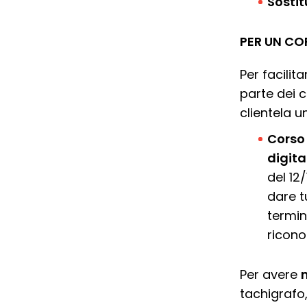
Sosti
PER UN CO
Per facilit
parte dei 
clientela 
Corso
digita
del 12
dare t
termin
ricono
Per avere
tachigrafo