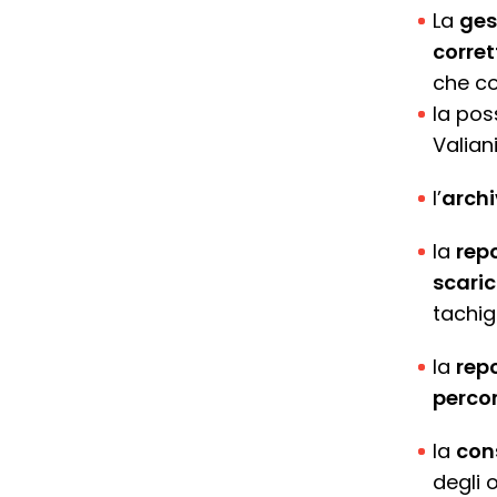
La
ges
corret
che c
la poss
Valian
l’
archi
la
repo
scaric
tachig
la
repo
percor
la
con
degli 