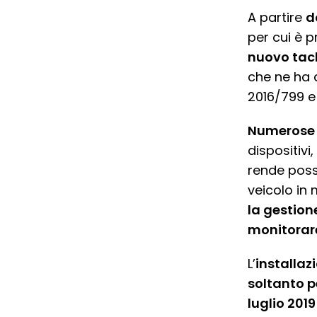
A partire
d
per cui è p
nuovo tach
che ne ha 
2016/799 e 
Numerose e
dispositivi
rende possi
veicolo in
la gestione
monitorare
L’
installaz
soltanto p
luglio 2019