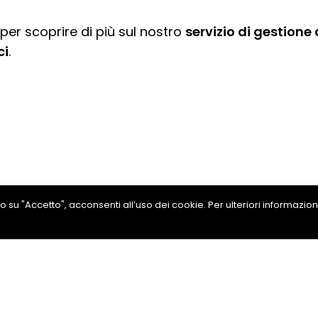
per scoprire di più sul nostro
servizio di gestione 
ci
.
ando su "Accetto", acconsenti all’uso dei cookie. Per ulteriori informazio