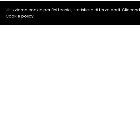
Utilizziamo cookie per fini tecnici, statistici e di terze parti. Clicc
Cookie policy
.
Vite Test
Richiedi informazio
D’Anzi An
+39 05713