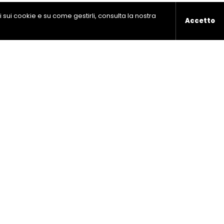
ni sui cookie e su come gestirli, consulta la nostra
Accetto