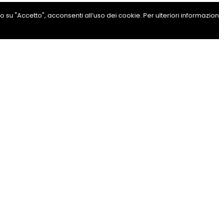
ando su "Accetto", acconsenti all’uso dei cookie. Per ulteriori informazio
a Svasata Esagono
ni
Condividi su Facebook
drea
889291