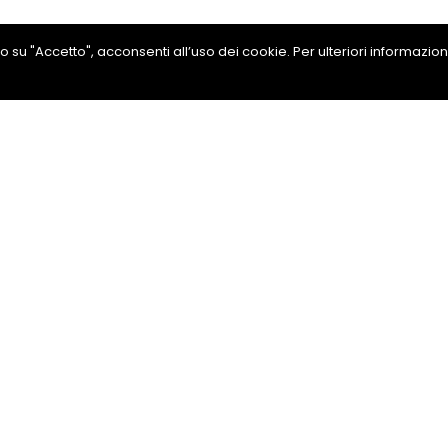
ando su "Accetto", acconsenti all’uso dei cookie. Per ulteriori informazio
ermacarico attacco roto
ni
Condividi su Facebook
drea
889291