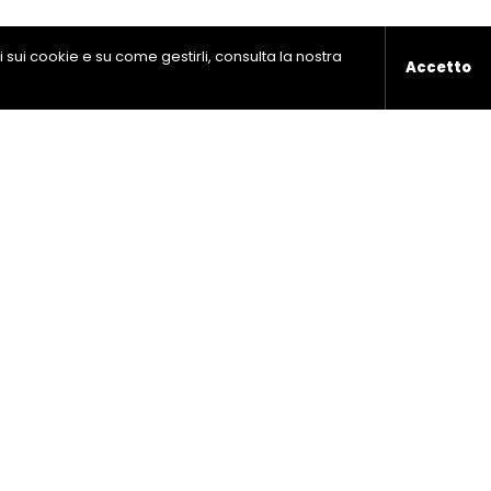
ni sui cookie e su come gestirli, consulta la nostra
Accetto
ndo