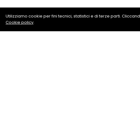
Utilizziamo cookie per fini tecnici, statistici e di terze parti. Clicc
Cookie policy
.
Rotaia F
Richiedi informazio
D’Anzi An
+39 05713