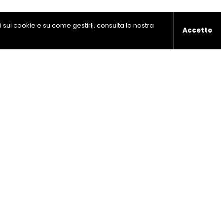
ni sui cookie e su come gestirli, consulta la nostra
Accetto