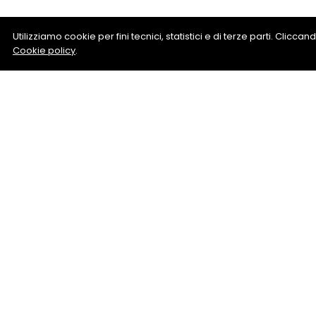
Utilizziamo cookie per fini tecnici, statistici e di terze parti. Clicc
Cookie policy
.
Protezio
Richiedi informazio
D’Anzi An
+39 05713