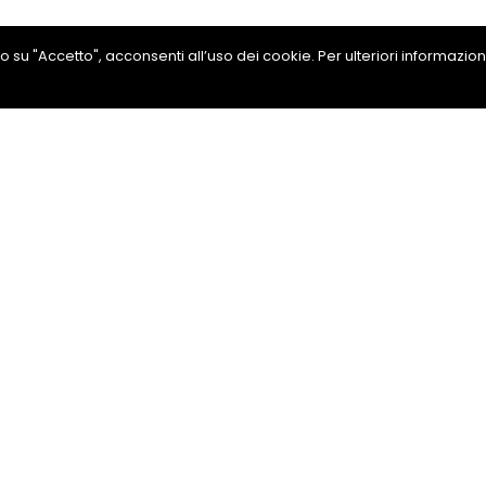
ando su "Accetto", acconsenti all’uso dei cookie. Per ulteriori informazio
ne Angolare PVC
ni
Condividi su Facebook
drea
889291