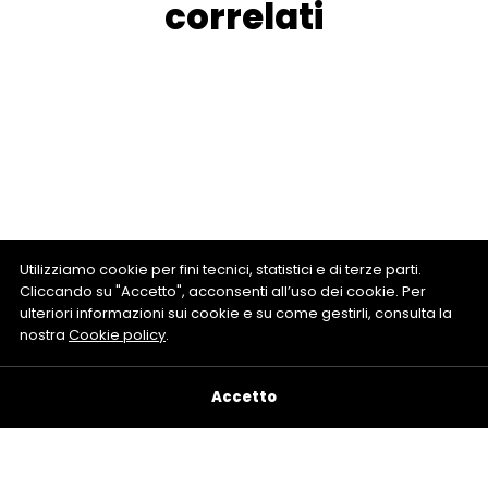
correlati
Utilizziamo cookie per fini tecnici, statistici e di terze parti.
Cliccando su "Accetto", acconsenti all’uso dei cookie. Per
ulteriori informazioni sui cookie e su come gestirli, consulta la
nostra
Cookie policy
.
Accetto