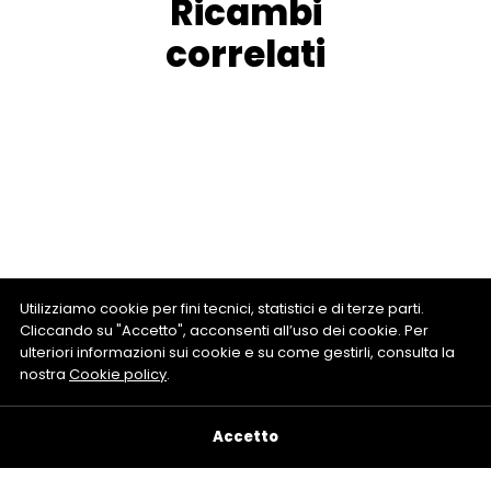
Ricambi
correlati
Utilizziamo cookie per fini tecnici, statistici e di terze parti.
Cliccando su "Accetto", acconsenti all’uso dei cookie. Per
ulteriori informazioni sui cookie e su come gestirli, consulta la
nostra
Cookie policy
.
Accetto