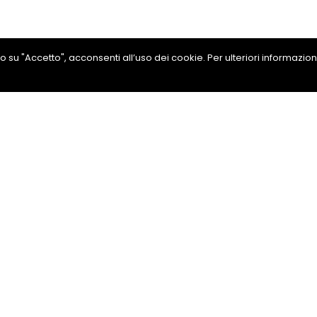
ando su "Accetto", acconsenti all’uso dei cookie. Per ulteriori informazio
a Led Arancio 9-32 V Ba
e Reg.65 C
ni
Condividi su Facebook