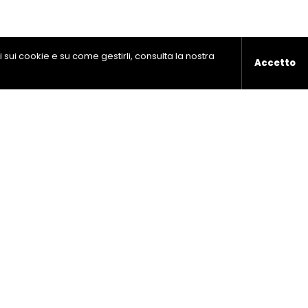
ni sui cookie e su come gestirli, consulta la nostra
Accetto
se Piana