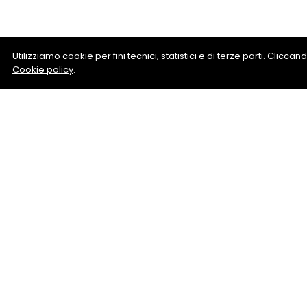
Utilizziamo cookie per fini tecnici, statistici e di terze parti. Clicc
Cookie policy
.
Lampada 
– Cobo Ec
Richiedi informazio