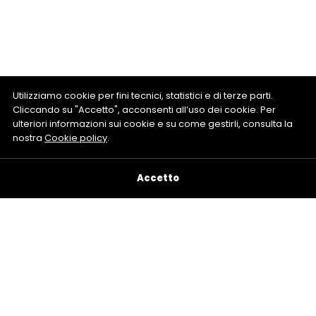
Utilizziamo cookie per fini tecnici, statistici e di terze parti.
Cliccando su "Accetto", acconsenti all’uso dei cookie. Per
ulteriori informazioni sui cookie e su come gestirli, consulta la
nostra
Cookie policy
.
Accetto