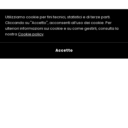
Utilizziamo cookie per fini tecnici, statistici e di terze parti.
Cliccando su "Accetto", acconsenti all’uso dei cookie. Per
ulteriori informazioni sui cookie e su come gestirli, consulta la
nostra
Cookie policy
.
Accetto
© 2026 Valiani Veicoli Industriali S.r.l.
- P.I. 01357590502 -
REA. RM-123456
info@gruppovaliani.it
-
Privacy policy
-
Cookie policy