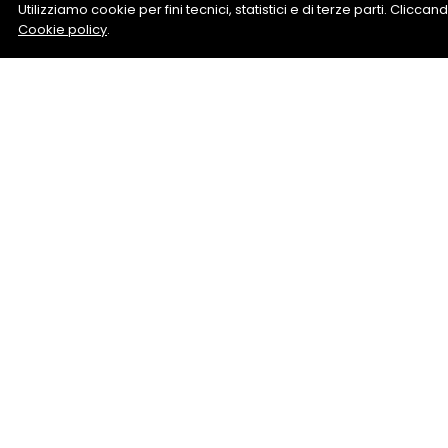
Utilizziamo cookie per fini tecnici, statistici e di terze parti. Clicc
Cookie policy
.
Bretelle 
Richiedi informazio
D’Anzi An
+39 05713