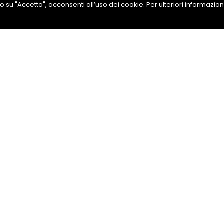
ando su "Accetto", acconsenti all’uso dei cookie. Per ulteriori informazio
fluorescenti
ni
Condividi su Facebook
drea
889291