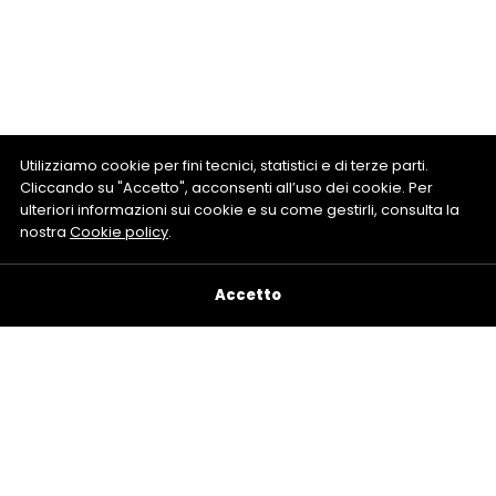
Utilizziamo cookie per fini tecnici, statistici e di terze parti.
Cliccando su "Accetto", acconsenti all’uso dei cookie. Per
ulteriori informazioni sui cookie e su come gestirli, consulta la
nostra
Cookie policy
.
Accetto